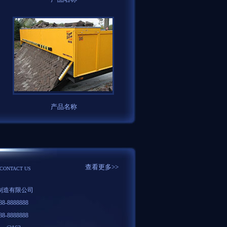
产品名称
查看更多>>
CONTACT US
制造有限公司
8-8888888
8-8888888