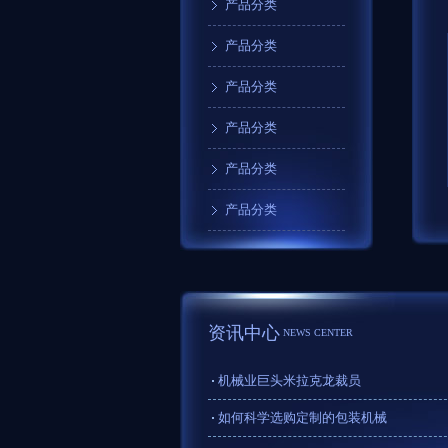
产品分类
产品分类
产品分类
产品分类
产品分类
产品分类
资讯中心
NEWS CENTER
机械业巨头米拉克龙裁员
如何科学选购定制的包装机械