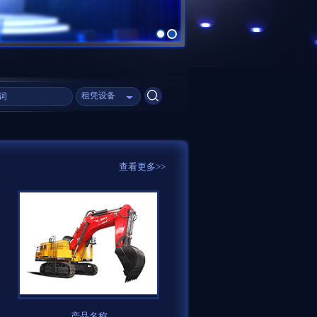
查看更多>>
产品名称