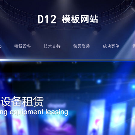
心
租赁设备
技术支持
荣誉资质
成功案例